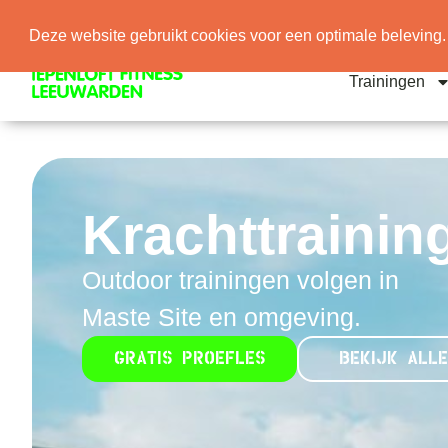
Whatsapp
info@new.openairfranchises.nl/master-
Deze website gebruikt cookies voor een optimale beleving.
Trainingen
Krachttrainin
Outdoor trainingen volgen in
Maste Site en omgeving.
GRATIS PROEFLES
BEKIJK ALLE