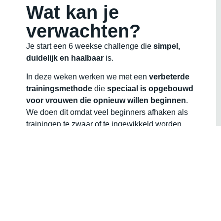
Wat kan je
verwachten?
Je start een 6 weekse challenge die
simpel,
duidelijk en haalbaar
is.
In deze weken werken we met een
verbeterde
trainingsmethode
die
speciaal is opgebouwd
voor vrouwen die opnieuw willen beginnen
.
We doen dit omdat veel beginners afhaken als
trainingen te zwaar of te ingewikkeld worden.
Door
rustig op te bouwen
en bewegingen te
kiezen die echt effect hebben,
val je
makkelijker af
en kom je stap voor stap dichter
bij het lichaam dat je voor ogen hebt.
Onze trainers letten op je
techniek
en helpen je
bij iedere training zodat je
veilig blijft bewegen