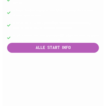
worden
je liever
buiten traint
in een
kleine groep
dan in een
drukke sportschool
je liever sport in een
gezellige vrouwencommunity
waar je werkt aan je
sociale contacten
je wilt trainen met een
persoonlijk plan
dat past bij
jouw
niveau
, met steun van
gecertificeerde trainers
Alle start info