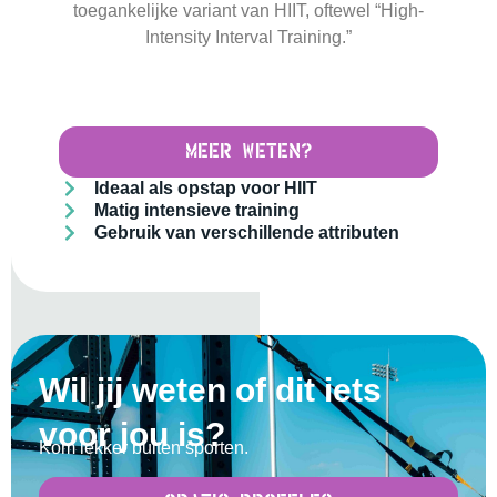
toegankelijke variant van HIIT, oftewel “High-
Intensity Interval Training.”
Meer weten?
Ideaal als opstap voor HIIT
Matig intensieve training
Gebruik van verschillende attributen
Wil jij weten of dit iets
voor jou is?
Kom lekker buiten sporten.