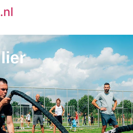
.nl
lier